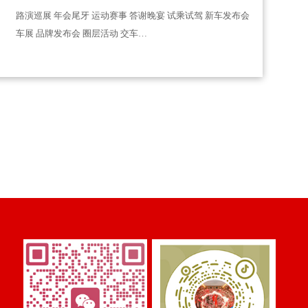
路演巡展 年会尾牙 运动赛事 答谢晚宴 试乘试驾 新车发布会
车展 品牌发布会 圈层活动 交车…