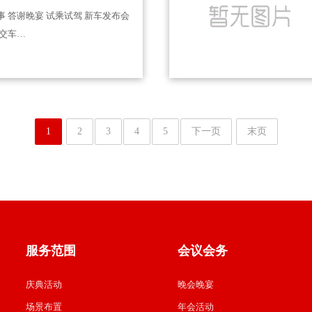
事 答谢晚宴 试乘试驾 新车发布会
 交车…
1
2
3
4
5
下一页
末页
服务范围
会议会务
庆典活动
晚会晚宴
场景布置
年会活动